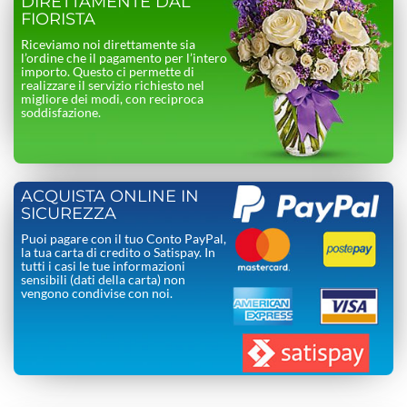
DIRETTAMENTE DAL
FIORISTA
Riceviamo noi direttamente sia
l’ordine che il pagamento per l’intero
importo. Questo ci permette di
realizzare il servizio richiesto nel
migliore dei modi, con reciproca
soddisfazione.
ACQUISTA ONLINE IN
SICUREZZA
Puoi pagare con il tuo Conto PayPal,
la tua carta di credito o Satispay. In
tutti i casi le tue informazioni
sensibili (dati della carta) non
vengono condivise con noi.