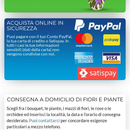
ACQUISTA ONLINE IN
SICUREZZA
Puoi pagare con il tuo Conto PayPal,
la tua carta di credito o Satispay. In
tutti i casi le tue informazioni
sensibili (dati della carta) non
vengono condivise con noi.
CONSEGNA A DOMICILIO DI FIORI E PIANTE
Scegli fra i bouquet, le piante, i mazzi di fiori, le rose o le
orchidee ed inserisci la località, la data e l’orario di consegna
desiderato.
Puoi contattarci
per concordare esigenze
particolari a mezzo telefono.