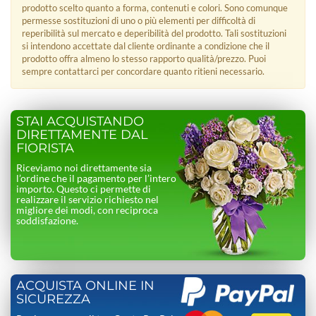
prodotto scelto quanto a forma, contenuti e colori. Sono comunque
permesse sostituzioni di uno o più elementi per difficoltà di
reperibilità sul mercato e deperibilità del prodotto. Tali sostituzioni
si intendono accettate dal cliente ordinante a condizione che il
prodotto offra almeno lo stesso rapporto qualità/prezzo. Puoi
sempre contattarci per concordare quanto ritieni necessario.
STAI ACQUISTANDO
DIRETTAMENTE DAL
FIORISTA
Riceviamo noi direttamente sia
l’ordine che il pagamento per l’intero
importo. Questo ci permette di
realizzare il servizio richiesto nel
migliore dei modi, con reciproca
soddisfazione.
ACQUISTA ONLINE IN
SICUREZZA