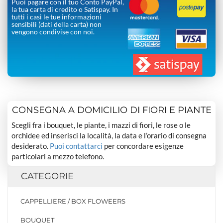
Puoi pagare con il tuo Conto PayPal,
la tua carta di credito o Satispay. In
tutti i casi le tue informazioni
sensibili (dati della carta) non
vengono condivise con noi.
CONSEGNA A DOMICILIO DI FIORI E PIANTE
Scegli fra i bouquet, le piante, i mazzi di fiori, le rose o le
orchidee ed inserisci la località, la data e l’orario di consegna
desiderato.
Puoi contattarci
per concordare esigenze
particolari a mezzo telefono.
CATEGORIE
CAPPELLIERE / BOX FLOWEERS
BOUQUET