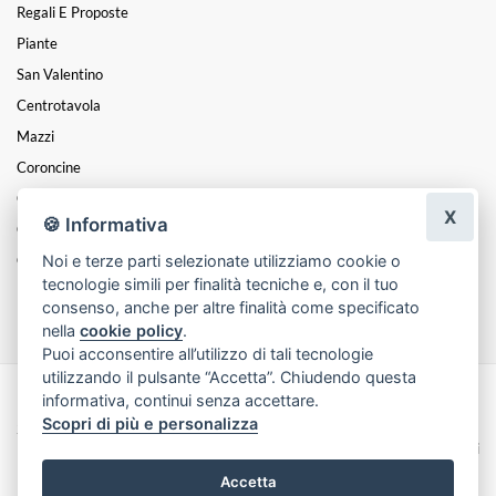
Regali E Proposte
Piante
San Valentino
Centrotavola
Mazzi
Coroncine
Composizioni
X
🍪 Informativa
Cesti
Noi e terze parti selezionate utilizziamo cookie o
Cuori
tecnologie simili per finalità tecniche e, con il tuo
Funebre
consenso, anche per altre finalità come specificato
nella
cookie policy
.
Puoi acconsentire all’utilizzo di tali tecnologie
utilizzando il pulsante “Accetta”. Chiudendo questa
informativa, continui senza accettare.
Made with
by
Infoser.it
-
Realizzazione Siti ecommerce per Fioristi
- ©
Scopri di più e personalizza
2026
Privacy Policy
Cookie Policy
Termini e Condizioni
Accetta