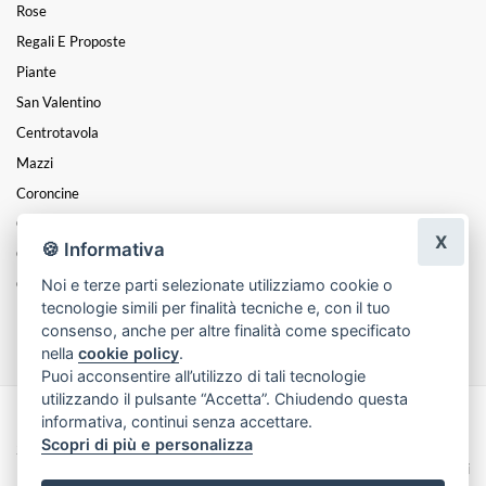
Rose
Regali E Proposte
Piante
San Valentino
Centrotavola
Mazzi
Coroncine
Composizioni
X
🍪 Informativa
Cesti
Noi e terze parti selezionate utilizziamo cookie o
Cuori
tecnologie simili per finalità tecniche e, con il tuo
Funebre
consenso, anche per altre finalità come specificato
nella
cookie policy
.
Puoi acconsentire all’utilizzo di tali tecnologie
utilizzando il pulsante “Accetta”. Chiudendo questa
informativa, continui senza accettare.
Made with
by
Infoser.it
-
Realizzazione Siti ecommerce per Fioristi
- ©
Scopri di più e personalizza
2026
Privacy Policy
Cookie Policy
Termini e Condizioni