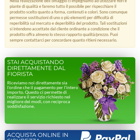
Nella realizzazione dell´omaggio ci impegniamo ad utilizzare fiori e
piante di qualità e faremo tutto il possibile per rispecchiare il
prodotto scelto quanto a forma, contenuti e colori. Sono comunque
permesse sostituzioni di uno o più elementi per difficoltà di
reperibilità sul mercato e deperibilità del prodotto. Tali sostituzioni
si intendono accettate dal cliente ordinante a condizione che il
prodotto offra almeno lo stesso rapporto qualità/prezzo. Puoi
sempre contattarci per concordare quanto ritieni necessario.
STAI ACQUISTANDO
DIRETTAMENTE DAL
FIORISTA
Riceviamo noi direttamente sia
l’ordine che il pagamento per l’intero
importo. Questo ci permette di
realizzare il servizio richiesto nel
migliore dei modi, con reciproca
soddisfazione.
ACQUISTA ONLINE IN