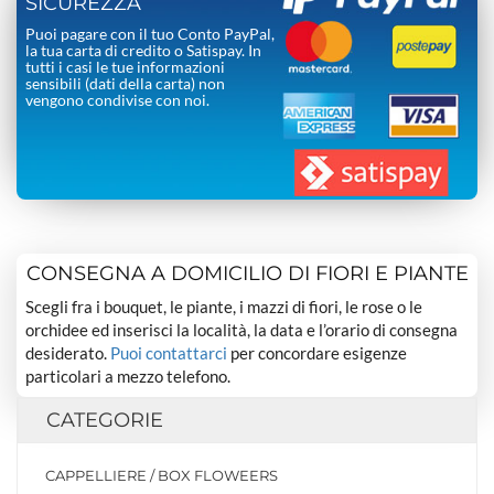
SICUREZZA
Puoi pagare con il tuo Conto PayPal,
la tua carta di credito o Satispay. In
tutti i casi le tue informazioni
sensibili (dati della carta) non
vengono condivise con noi.
CONSEGNA A DOMICILIO DI FIORI E PIANTE
Scegli fra i bouquet, le piante, i mazzi di fiori, le rose o le
orchidee ed inserisci la località, la data e l’orario di consegna
desiderato.
Puoi contattarci
per concordare esigenze
particolari a mezzo telefono.
CATEGORIE
CAPPELLIERE / BOX FLOWEERS