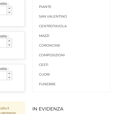
tità :
PIANTE
SAN VALENTINO
CENTROTAVOLA
MAZZI
tità :
CORONCINE
COMPOSIZIONI
CESTI
tità :
CUORI
FUNEBRE
utto il
IN EVIDENZA
ue permesse