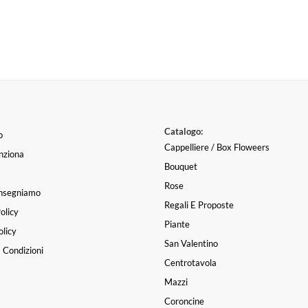
Catalogo:
o
Cappelliere / Box Floweers
nziona
Bouquet
Rose
nsegniamo
Regali E Proposte
olicy
Piante
licy
San Valentino
 Condizioni
Centrotavola
Mazzi
Coroncine