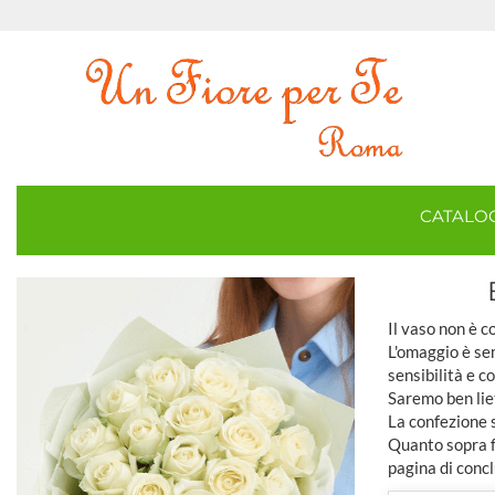
CATAL
Il vaso non è 
L'omaggio è sem
sensibilità e c
Saremo ben lie
La confezione 
Quanto sopra fa
pagina di concl