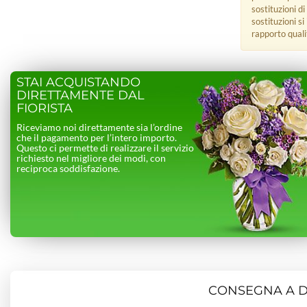
sostituzioni di
sostituzioni s
rapporto quali
STAI ACQUISTANDO
DIRETTAMENTE DAL
FIORISTA
Riceviamo noi direttamente sia l’ordine
che il pagamento per l’intero importo.
Questo ci permette di realizzare il servizio
richiesto nel migliore dei modi, con
reciproca soddisfazione.
CONSEGNA A DO