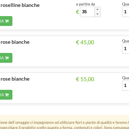
 roselline bianche
a partire da
Quan
€
RA
 rose bianche
Quan
€ 45,00
RA
 rose bianche
Quan
€ 55,00
RA
zione dell´omaggio ci impegniamo ad utilizzare fiori e piante di qualità e faremo t
rispecchiare il prodotto scelto quanto a forma, contenuti e colori. Sono comunq