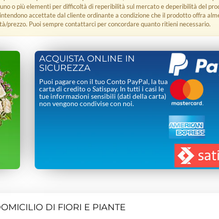
 uno o più elementi per difficoltà di reperibilità sul mercato e deperibilità del pro
i intendono accettate dal cliente ordinante a condizione che il prodotto offra alm
tà/prezzo. Puoi sempre contattarci per concordare quanto ritieni necessario.
ACQUISTA ONLINE IN
SICUREZZA
Puoi pagare con il tuo Conto PayPal, la tua
carta di credito o Satispay. In tutti i casi le
tue informazioni sensibili (dati della carta)
non vengono condivise con noi.
MICILIO DI FIORI E PIANTE