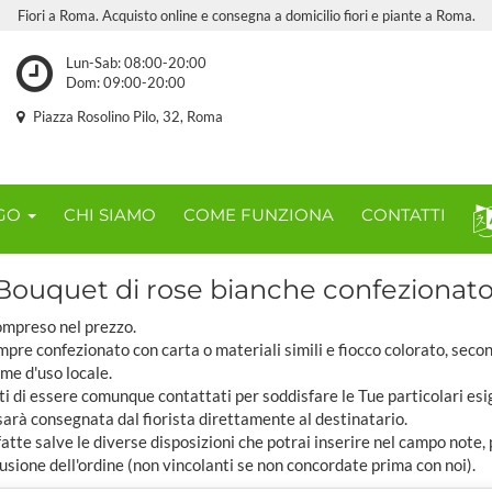
Fiori a Roma. Acquisto online e consegna a domicilio fiori e piante a Roma.
Lun-Sab: 08:00-20:00
Dom: 09:00-20:00
Piazza Rosolino Pilo, 32, Roma
OGO
CHI SIAMO
COME FUNZIONA
CONTATTI
Bouquet di rose bianche confezionato
compreso nel prezzo.
pre confezionato con carta o materiali simili e fiocco colorato, seco
ome d'uso locale.
ti di essere comunque contattati per soddisfare le Tue particolari esi
sarà consegnata dal fiorista direttamente al destinatario.
tte salve le diverse disposizioni che potrai inserire nel campo note,
usione dell'ordine (non vincolanti se non concordate prima con noi).